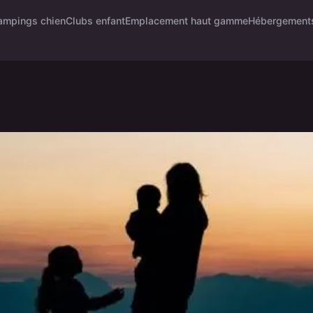
ampings chien
Clubs enfant
Emplacement haut gamme
Hébergement