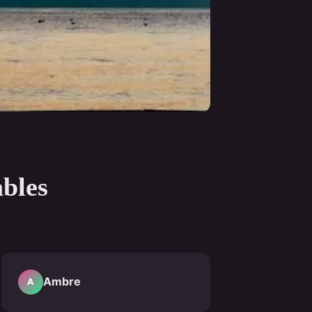
ables
Ambre
A